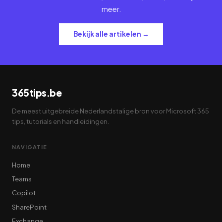
meer.
Bekijk alle artikelen →
365tips.be
De meest uitgebreide Nederlandstalige bron voor Microsoft 365
tips, tutorials en handleidingen.
NAVIGATIE
Home
Teams
Copilot
SharePoint
Exchange