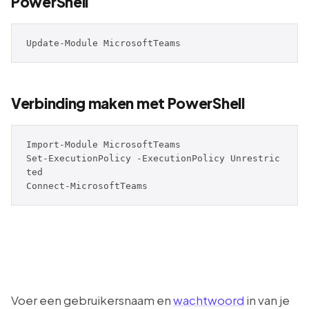
PowerShell
Update-Module MicrosoftTeams
Verbinding maken met PowerShell
Import-Module MicrosoftTeams

Set-ExecutionPolicy -ExecutionPolicy Unrestric
ted

Connect-MicrosoftTeams
Voer een gebruikersnaam en
wachtwoord
in van je