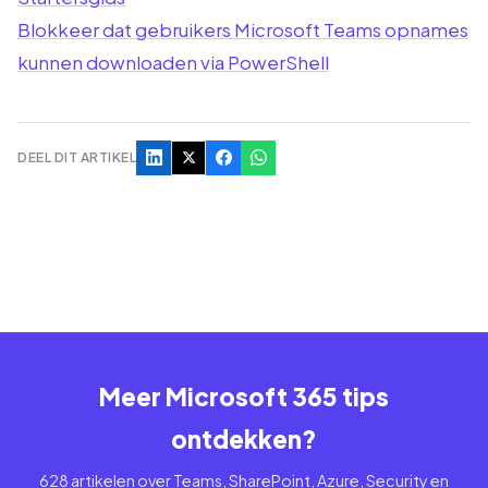
Blokkeer dat gebruikers Microsoft Teams opnames
kunnen downloaden via PowerShell
DEEL DIT ARTIKEL
Meer Microsoft 365 tips
ontdekken?
628 artikelen over Teams, SharePoint, Azure, Security en