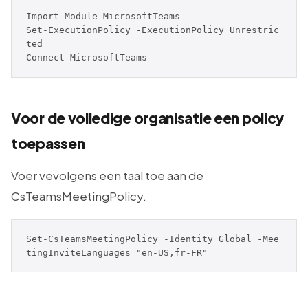
Import-Module MicrosoftTeams 

Set-ExecutionPolicy -ExecutionPolicy Unrestric
ted

Connect-MicrosoftTeams
Voor de volledige organisatie een policy
toepassen
Voer vevolgens een taal toe aan de
CsTeamsMeetingPolicy.
Set-CsTeamsMeetingPolicy -Identity Global -Mee
tingInviteLanguages "en-US,fr-FR"